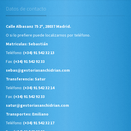
Datos de contacto
Calle Albasanz 75 2º, 28037 Madrid.
O si lo prefiere puede localizarnos por teléfono.
Matriculas: Sebastián
Teléfono:
(+34) 91 542 32 13
Fax:
(+34) 91 542 92 33
sebas@gestoriasanchidrian.com
Transferencia: Satur
Teléfono:
(+34) 91 542 32 14
Fax:
(+34) 91 542 92 33
satur@gestoriasanchidrian.com
Transportes: Emiliano
Teléfono:
(+34) 91 542 32 17