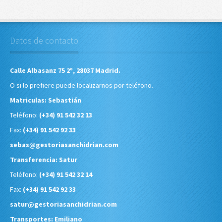
Datos de contacto
Calle Albasanz 75 2º, 28037 Madrid.
O si lo prefiere puede localizarnos por teléfono.
Matriculas: Sebastián
Teléfono:
(+34) 91 542 32 13
Fax:
(+34) 91 542 92 33
sebas@gestoriasanchidrian.com
Transferencia: Satur
Teléfono:
(+34) 91 542 32 14
Fax:
(+34) 91 542 92 33
satur@gestoriasanchidrian.com
Transportes: Emiliano