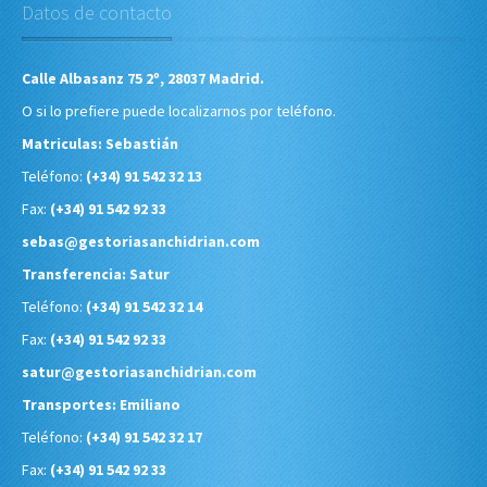
Datos de contacto
Calle Albasanz 75 2º, 28037 Madrid.
O si lo prefiere puede localizarnos por teléfono.
Matriculas: Sebastián
Teléfono:
(+34) 91 542 32 13
Fax:
(+34) 91 542 92 33
sebas@gestoriasanchidrian.com
Transferencia: Satur
Teléfono:
(+34) 91 542 32 14
Fax:
(+34) 91 542 92 33
satur@gestoriasanchidrian.com
Transportes: Emiliano
Teléfono:
(+34) 91 542 32 17
Fax:
(+34) 91 542 92 33